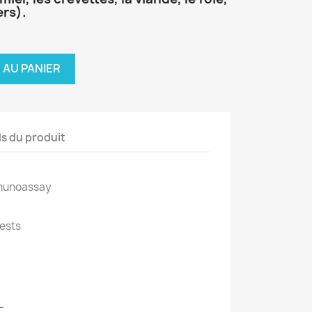
ers).
 AU PANIER
ls du produit
munoassay
tests
L