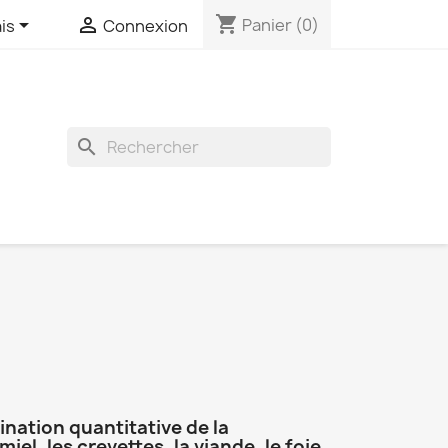
shopping_cart


Panier
(0)
is
Connexion
search
mination quantitative de la
el, les crevettes, la viande, le foie,