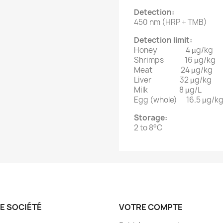
Detection:
450 nm (HRP + TMB)
Detection limit:
Honey 4 µg/kg
Shrimps 16 µg/kg
Meat 24 µg/kg
Liver 32 µg/kg
Milk 8 µg/L
Egg (whole) 16.5 µg/k
Storage:
2 to 8°C
E SOCIÉTÉ
VOTRE COMPTE