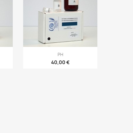
PH
40,00 €