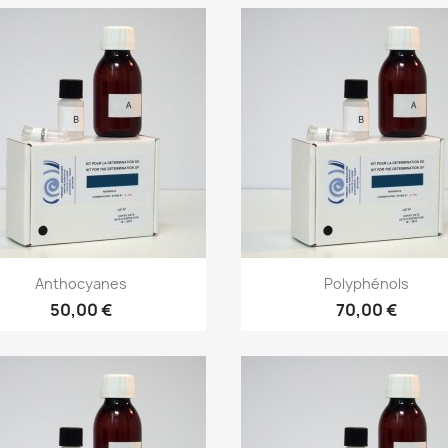
Anthocyanes
Polyphénols
50,00 €
70,00 €