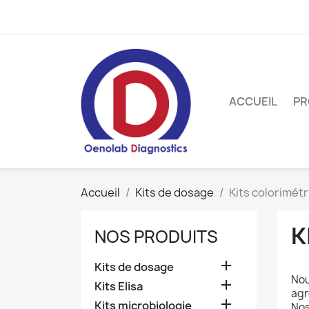
ACCUEIL
PR
Accueil
Kits de dosage
Kits colorimét
K
NOS PRODUITS

Kits de dosage
Nou

Kits Elisa
agr

Kits microbiologie
Nos