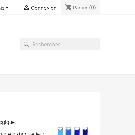
shopping_cart


Panier
(0)
is
Connexion
search
logique,
ur leur stabilité, leur