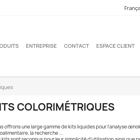
França
ODUITS
ENTREPRISE
CONTACT
ESPACE CLIENT
riques
ITS COLORIMÉTRIQUES
s offrons une large gamme de kits liquides pour l'analyse œno
oalimentaire, la recherche ...
 kits sont reconnus pour leur simplicité d'utilisation ainsi que po