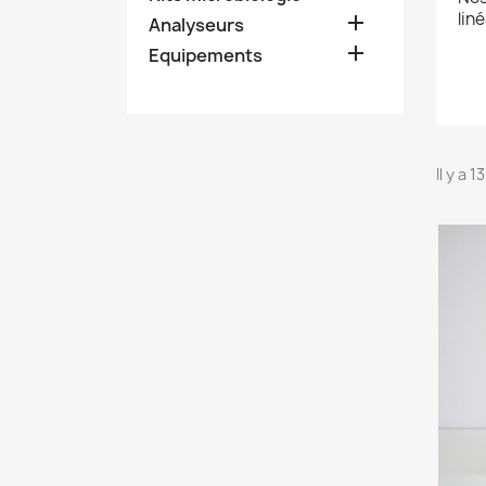
liné

Analyseurs

Equipements
Il y a 