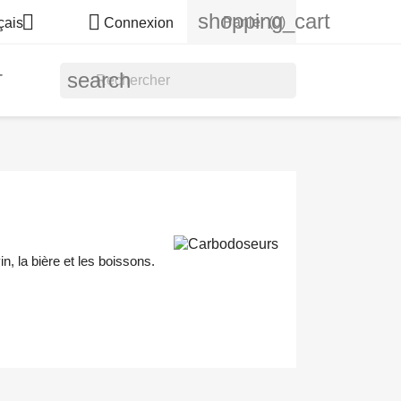
shopping_cart


Panier
(0)
çais
Connexion
search
T
 la bière et les boissons.