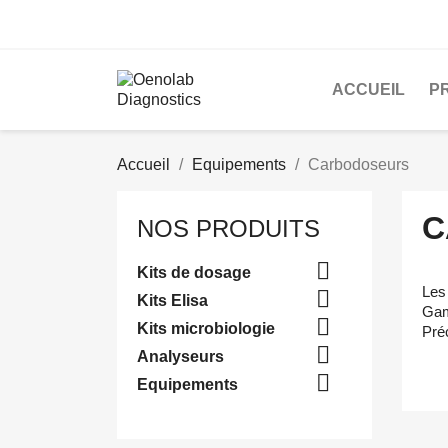
ACCUEIL
P
Accueil
Equipements
Carbodoseurs
C
NOS PRODUITS

Kits de dosage
Les

Kits Elisa
Gam

Kits microbiologie
Pré

Analyseurs

Equipements