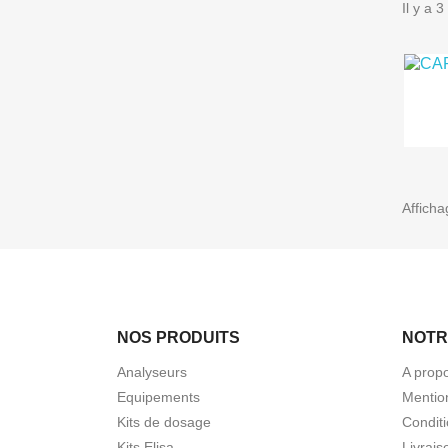
Il y a 3
Afficha
NOS PRODUITS
NOTR
Analyseurs
A prop
Equipements
Mentio
Kits de dosage
Conditi
Kits Elisa
Livrais